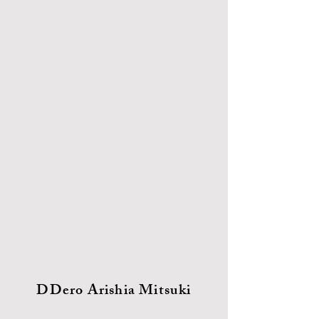
​DDero Arishia Mitsuki